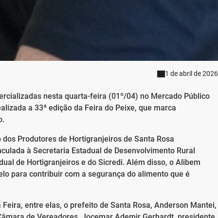
1 de abril de 2026
rcializadas nesta quarta-feira (01º/04) no Mercado Público
realizada a 33ª edição da Feira do Peixe, que marca
io.
 dos Produtores de Hortigranjeiros de Santa Rosa
nculada à Secretaria Estadual de Desenvolvimento Rural
ual de Hortigranjeiros e do Sicredi. Além disso, o Alibem
lo para contribuir com a segurança do alimento que é
 Feira, entre elas, o prefeito de Santa Rosa, Anderson Mantei,
da Câmara de Vereadores, Jocemar Ademir Gerhardt, presidente