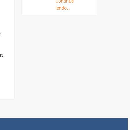
Continue
lendo…
s
as