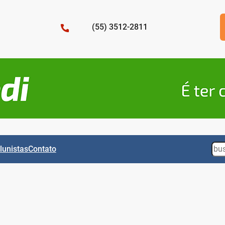
(55) 3512-2811
Sea
lunistas
Contato