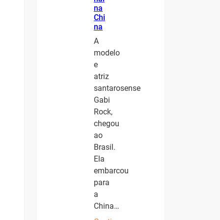
na
Chi
na
A
modelo
e
atriz
santarosense
Gabi
Rock,
chegou
ao
Brasil.
Ela
embarcou
para
a
China…