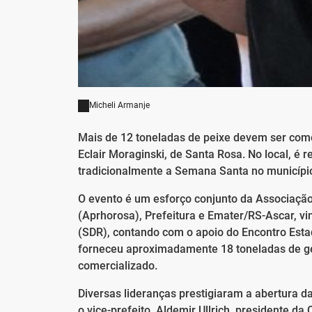
Micheli Armanje
Mais de 12 toneladas de peixe devem ser come
Eclair Moraginski, de Santa Rosa. No local, é 
tradicionalmente a Semana Santa no municíp
O evento é um esforço conjunto da Associação
(Aprhorosa), Prefeitura e Emater/RS-Ascar, vi
(SDR), contando com o apoio do Encontro Estad
forneceu aproximadamente 18 toneladas de ge
comercializado.
Diversas lideranças prestigiaram a abertura da
o vice-prefeito, Aldemir Ullrich, presidente 