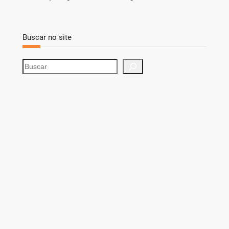
Buscar no site
S
e
a
r
c
h