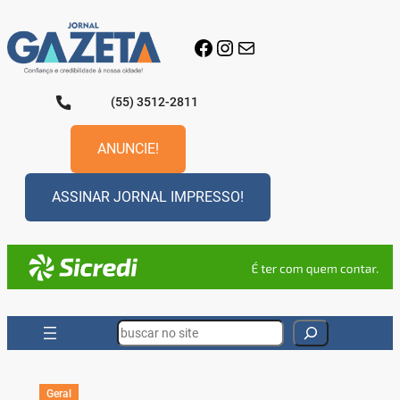
Pular
para
Facebook
Instagram
E-mail
o
conteúdo
(55) 3512-2811
ANUNCIE!
ASSINAR JORNAL IMPRESSO!
Search
Geral