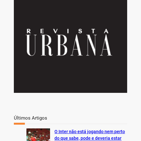
r
c
h
Últimos Artigos
O Inter não está jogando nem perto
do que sabe, pode e deveria estar