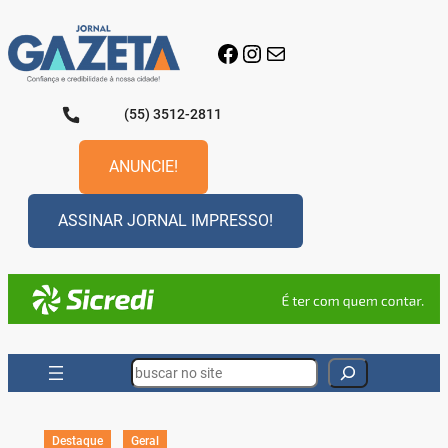
Pular
para
Facebook
Instagram
E-mail
o
conteúdo
(55) 3512-2811
ANUNCIE!
ASSINAR JORNAL IMPRESSO!
Search
Destaque
Geral