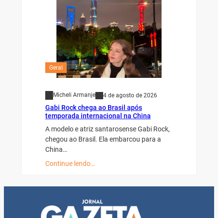
Geral
Micheli Armanje
4 de agosto de 2026
Gabi Rock chega ao Brasil após
temporada internacional na China
A modelo e atriz santarosense Gabi Rock,
chegou ao Brasil. Ela embarcou para a
China…
Continue lendo…