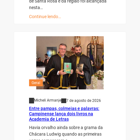
de Santa Rosa e da região foi alcançada
nesta…
Continue lendo…
Geral
Micheli Armanje
7 de agosto de 2026
Entre pampas, colmeias e palavras:
Campinense lança dois livros na
Academia de Letras
Havia orvalho ainda sobre a grama da
Chácara Ludwig quando as primeiras