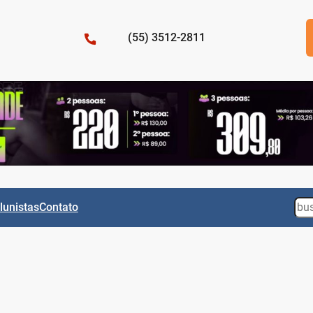
(55) 3512-2811
Sea
lunistas
Contato