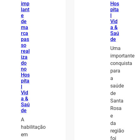
imp
Hos
lant
pita
e
l
de
Vid
ma
a &
rca
Saú
pas
de
so
Uma
real
importante
iza
do
conquista
no
para
Hos
a
pita
saúde
l
Vid
de
a &
Santa
Saú
Rosa
de
e
A
da
habilitação
região
em
foi