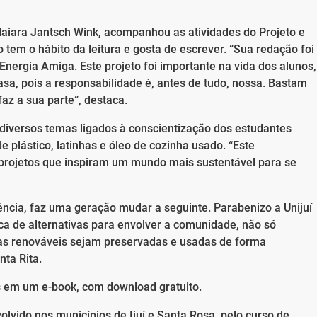
aiara Jantsch Wink, acompanhou as atividades do Projeto e
tem o hábito da leitura e gosta de escrever. “Sua redação foi
Energia Amiga. Este projeto foi importante na vida dos alunos,
, pois a responsabilidade é, antes de tudo, nossa. Bastam
az a sua parte”, destaca.
 diversos temas ligados à conscientização dos estudantes
e plástico, latinhas e óleo de cozinha usado. “Este
projetos que inspiram um mundo mais sustentável para se
ência, faz uma geração mudar a seguinte. Parabenizo a Unijuí
sca de alternativas para envolver a comunidade, não só
gias renováveis sejam preservadas e usadas de forma
nta Rita.
 em um e-book, com download gratuito.
lvido nos municípios de Ijuí e Santa Rosa, pelo curso de