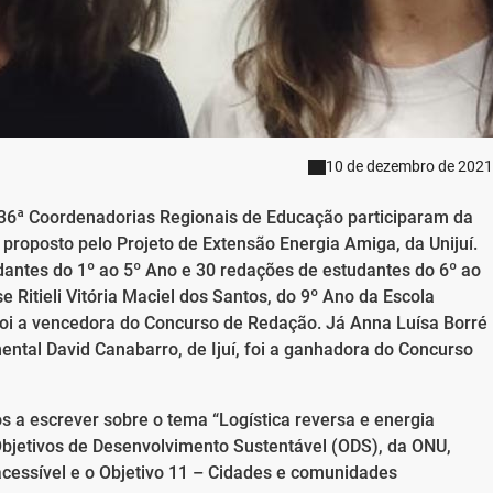
10 de dezembro de 2021
 36ª Coordenadorias Regionais de Educação participaram da
proposto pelo Projeto de Extensão Energia Amiga, da Unijuí.
dantes do 1º ao 5º Ano e 30 redações de estudantes do 6º ao
 Ritieli Vitória Maciel dos Santos, do 9º Ano da Escola
foi a vencedora do Concurso de Redação. Já Anna Luísa Borré
ental David Canabarro, de Ijuí, foi a ganhadora do Concurso
os a escrever sobre o tema “Logística reversa e energia
Objetivos de Desenvolvimento Sustentável (ODS), da ONU,
acessível e o Objetivo 11 – Cidades e comunidades