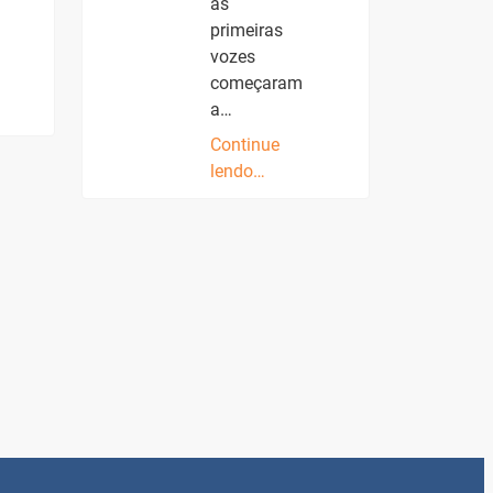
as
primeiras
vozes
começaram
a…
Continue
lendo…