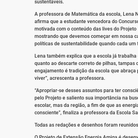
sustentáveis.
A professora de Matemática da escola, Lena N
afirma que a estudante vencedora do Concurso 
motivada com o conteúdo das lives do Projeto 
mostrando que devemos começar em nossa casa
políticas de sustentabilidade quando cada um f
Lena também explica que a escola já trabalha
quanto ao descarte correto de pilhas, tampas d
engajamento é tradição da escola que abraça 
viver”, acrescenta a professora.
“Apropriar-se desses assuntos para ter consci
pelo Projeto e saliento sua importância na bu
escolar, mas da região, a fim de que as ener
consciente”, finaliza a professora da Escola Sa
Todas as redações e desenhos foram reunidos
O Projeto de Extensão Energia Amiga é desenvo