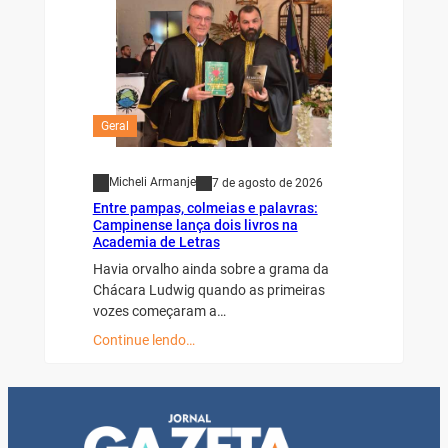
Geral
Micheli Armanje
7 de agosto de 2026
Entre pampas, colmeias e palavras:
Campinense lança dois livros na
Academia de Letras
Havia orvalho ainda sobre a grama da
Chácara Ludwig quando as primeiras
vozes começaram a…
Continue lendo…