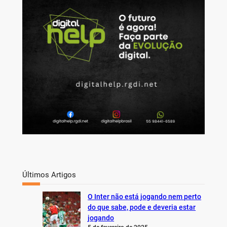
c
h
Últimos Artigos
O Inter não está jogando nem perto
do que sabe, pode e deveria estar
jogando