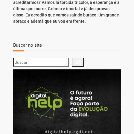
acreditarmos? Vamos lá torcida tricolor, a esperança é a
última que morre. Grêmio é imortal e já deu provas
disso. Eu acredito que vamos sair do buraco. Um grande
abraço e ademã que eu vou em frente.
Buscar no site
S
e
a
r
c
h