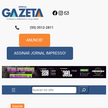
Pular
para
Facebook
Instagram
E-mail
o
conteúdo
(55) 3512-2811
ANUNCIE!
ASSINAR JORNAL IMPRESSO!
Search
Esporte