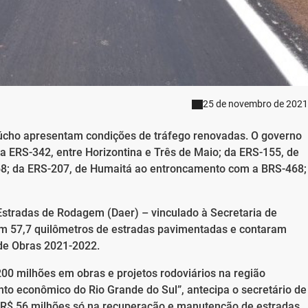
25 de novembro de 2021
aúcho apresentam condições de tráfego renovadas. O governo
a ERS-342, entre Horizontina e Três de Maio; da ERS-155, de
8; da ERS-207, de Humaitá ao entroncamento com a BRS-468;
tradas de Rodagem (Daer) – vinculado à Secretaria de
am 57,7 quilômetros de estradas pavimentadas e contaram
de Obras 2021-2022.
200 milhões em obras e projetos rodoviários na região
to econômico do Rio Grande do Sul”, antecipa o secretário de
ão R$ 56 milhões só na recuperação e manutenção de estradas