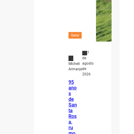
Geral
7
de
agosto
Micheli
de
Armanje
2026
95
ano
s
de
San
ta
Ros
a,
ru
mo