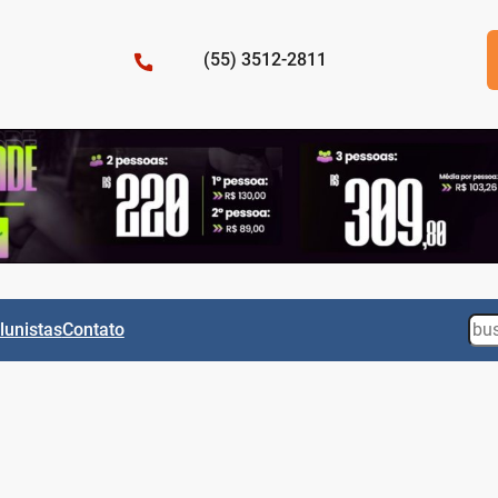
(55) 3512-2811
Sea
lunistas
Contato