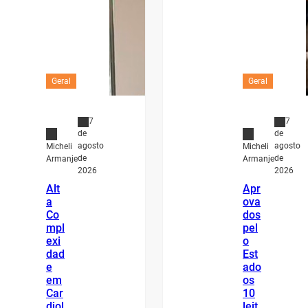
Geral
Geral
7
7
de
de
agosto
agosto
Micheli
Micheli
de
de
Armanje
Armanje
2026
2026
Alt
Apr
a
ova
Co
dos
mpl
pel
exi
o
dad
Est
e
ado
em
os
Car
10
diol
leit