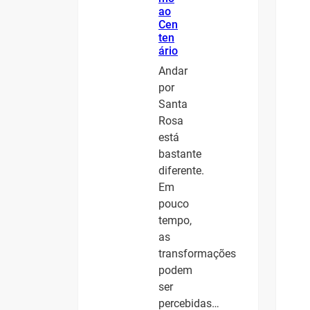
ao
Cen
ten
ário
Andar
por
Santa
Rosa
está
bastante
diferente.
Em
pouco
tempo,
as
transformações
podem
ser
percebidas…