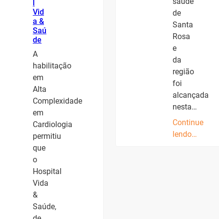
saúde
l
Vid
de
a &
Santa
Saú
Rosa
de
e
A
da
habilitação
região
em
foi
Alta
alcançada
Complexidade
nesta…
em
Continue
Cardiologia
lendo…
permitiu
que
o
Hospital
Vida
&
Saúde,
de…