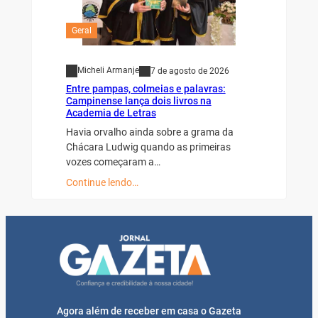
Geral
Micheli Armanje
7 de agosto de 2026
Entre pampas, colmeias e palavras:
Campinense lança dois livros na
Academia de Letras
Havia orvalho ainda sobre a grama da
Chácara Ludwig quando as primeiras
vozes começaram a…
Continue lendo…
Agora além de receber em casa o Gazeta