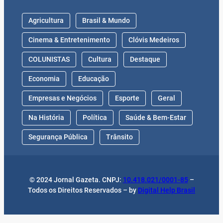
Agricultura
Brasil & Mundo
Cinema & Entretenimento
Clóvis Medeiros
COLUNISTAS
Cultura
Destaque
Economia
Educação
Empresas e Negócios
Esporte
Geral
Na História
Política
Saúde & Bem-Estar
Segurança Pública
Trânsito
© 2024 Jornal Gazeta. CNPJ:
10.418.021/0001-85
–
Todos os Direitos Reservados – by
Digital Help Brasil