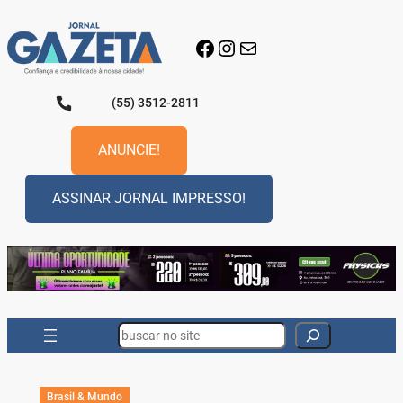
Pular
para
Facebook
Instagram
E-mail
o
conteúdo
(55) 3512-2811
ANUNCIE!
ASSINAR JORNAL IMPRESSO!
Search
Brasil & Mundo