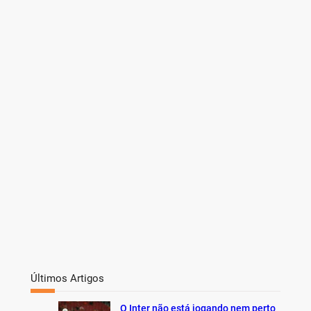
a
r
c
h
Últimos Artigos
O Inter não está jogando nem perto