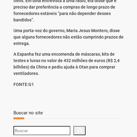
itens. Em uma entrevista a uma rádio, ela disse que é
preciso dar preferência a compras de longo prazo de
fornecedores estáveis “para não depender desses
bandidos”.
Uma porta-voz do governo, Maria Jesus Montero, disse
que alguns fornecedores não estão cumprindo prazos de
entrega.
A Espanha fez uma encomenda de máscaras, kits de
testes e luvas no valor de 432 milhões de euros (R$ 2,4
bilhões) da China e pediu ajuda à Otan para comprar
ventiladores.
FONTE:G1
Buscar no site
S
e