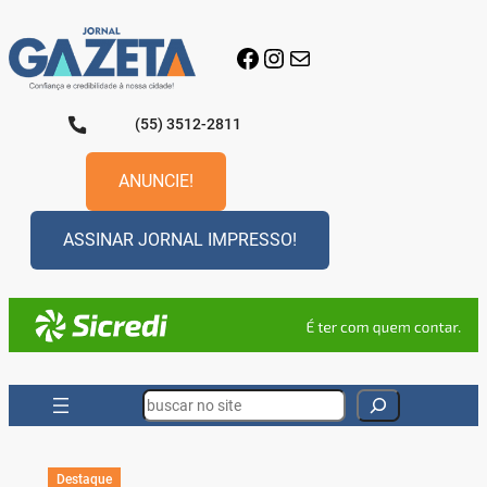
Pular
para
Facebook
Instagram
E-mail
o
conteúdo
(55) 3512-2811
ANUNCIE!
ASSINAR JORNAL IMPRESSO!
Search
Destaque