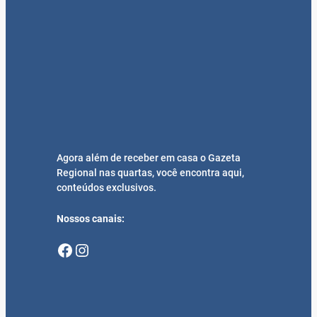
Agora além de receber em casa o Gazeta
Regional nas quartas, você encontra aqui,
conteúdos exclusivos.
Nossos canais:
Facebook
Instagram
Mais Recentes
41 novas paradas de ônibus para o