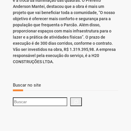
e a troca da iluminação das quadras. O Prefeito
Anderson Mantei, destacou que a obra é mais um
projeto que vai beneficiar toda a comunidade, “O nosso
objetivo é oferecer mais conforto e segurança para a
população que frequenta o Parcão. Além disso,
proporcionar espaços com mais infraestrutura para o
lazer e a prática de atividades físicas”. O prazo de
execução é de 300 dias corridos, conforme o contrato.
Vão ser investidos na obra, R$ 1.319.395,98. A empresa
responsável pela execução do serviço, é a H20
CONSTRUÇÕES LTDA.
Buscar no site
S
e
a
r
c
h