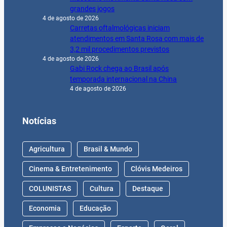
COLUNISTAS
Cultura
Destaque
Economia
Educação
Empresas e Negócios
Esporte
Geral
Na História
Política
Saúde & Bem-Estar
Segurança Pública
Trânsito
© 2024 Jornal Gazeta. CNPJ:
10.418.021/0001-85
–
Todos os Direitos Reservados – by
Digital Help Brasil