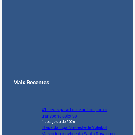
transporte coletivo
4 de agosto de 2026
Etapa da Liga Noroeste de Voleibol
Masculino movimenta Santa Rosa com
grandes jogos
4 de agosto de 2026
Carretas oftalmológicas iniciam
atendimentos em Santa Rosa com mais de
3,2 mil procedimentos previstos
4 de agosto de 2026
Gabi Rock chega ao Brasil após
temporada internacional na China
4 de agosto de 2026
Notícias
Agricultura
Brasil & Mundo
Cinema & Entretenimento
Clóvis Medeiros