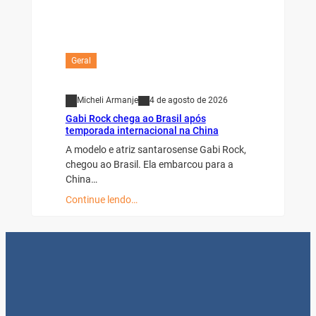
Geral
Micheli Armanje
4 de agosto de 2026
Gabi Rock chega ao Brasil após
temporada internacional na China
A modelo e atriz santarosense Gabi Rock,
chegou ao Brasil. Ela embarcou para a
China…
Continue lendo…