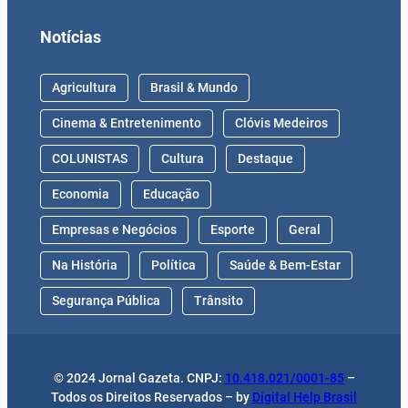
Notícias
Agricultura
Brasil & Mundo
Cinema & Entretenimento
Clóvis Medeiros
COLUNISTAS
Cultura
Destaque
Economia
Educação
Empresas e Negócios
Esporte
Geral
Na História
Política
Saúde & Bem-Estar
Segurança Pública
Trânsito
© 2024 Jornal Gazeta. CNPJ:
10.418.021/0001-85
–
Todos os Direitos Reservados – by
Digital Help Brasil