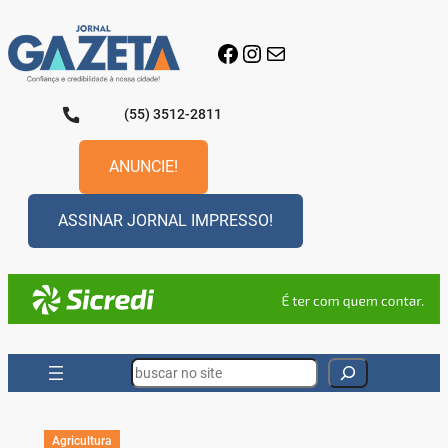
Pular
para
Facebook
Instagram
E-mail
o
conteúdo
(55) 3512-2811
ANUNCIE!
ASSINAR JORNAL IMPRESSO!
Search
Agricultura