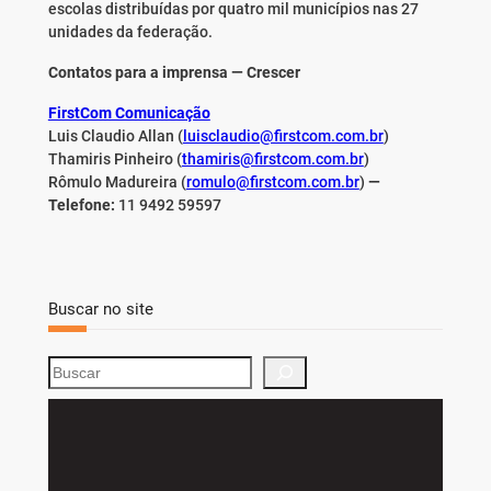
escolas distribuídas por quatro mil municípios nas 27
unidades da federação.
Contatos para a imprensa — Crescer
FirstCom Comunicação
Luis Claudio Allan (
luisclaudio@firstcom.com.br
)
Thamiris Pinheiro (
thamiris@firstcom.com.br
)
Rômulo Madureira (
romulo@firstcom.com.br
)
—
Telefone:
11 9492 59597
Buscar no site
S
e
a
r
c
h