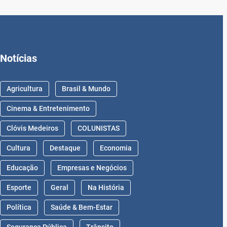
Notícias
Agricultura
Brasil & Mundo
Cinema & Entretenimento
Clóvis Medeiros
COLUNISTAS
Cultura
Destaque
Economia
Educação
Empresas e Negócios
Esporte
Geral
Na História
Política
Saúde & Bem-Estar