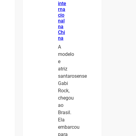
inte
rna
cio
nal
na
Chi
na
A
modelo
e
atriz
santarosense
Gabi
Rock,
chegou
ao
Brasil.
Ela
embarcou
para