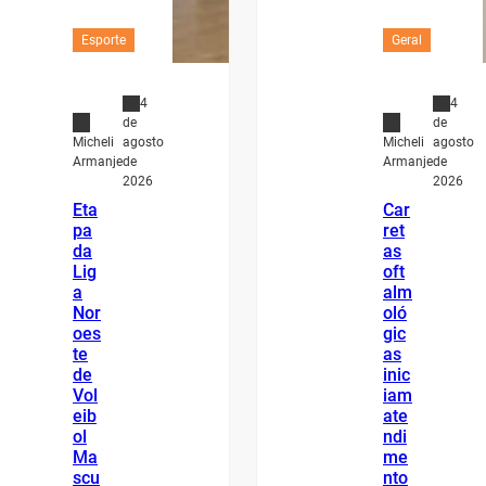
Esporte
Geral
4
4
de
de
agosto
agosto
Micheli
Micheli
de
de
Armanje
Armanje
2026
2026
Eta
Car
pa
ret
da
as
Lig
oft
a
alm
Nor
oló
oes
gic
te
as
de
inic
Vol
iam
eib
ate
ol
ndi
Ma
me
scu
nto