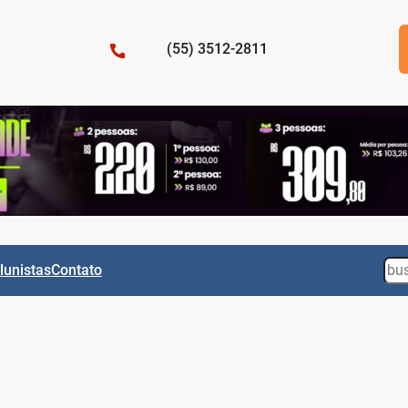
(55) 3512-2811
Sea
lunistas
Contato