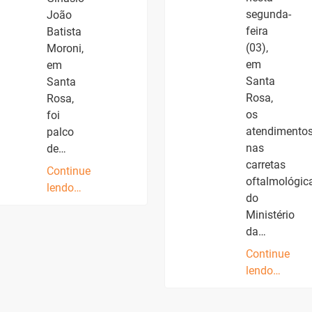
segunda-
João
feira
Batista
(03),
Moroni,
em
em
Santa
Santa
Rosa,
Rosa,
os
foi
atendimento
palco
nas
de…
carretas
Continue
oftalmológic
lendo…
do
Ministério
da…
Continue
lendo…