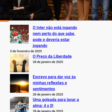
Últimos Artigos
O Inter não está jogando
nem perto do que sabe,
pode e deveria estar
jogando
5 de fevereiro de 2025
O Preço da Liberdade
28 de janeiro de 2025
Escrevo para dar voz às
minhas reflexões e
sentimentos
28 de janeiro de 2025
Uma goleada para lavar a
alma: 4 x 0!
28 de janeiro de 2025