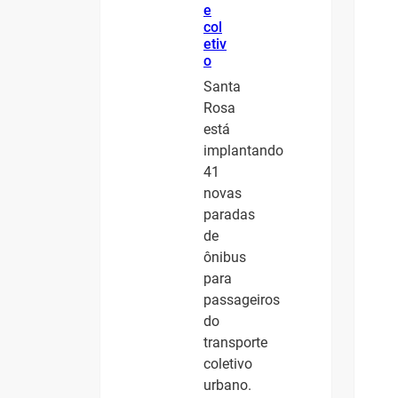
e
col
etiv
o
Santa
Rosa
está
implantando
41
novas
paradas
de
ônibus
para
passageiros
do
transporte
coletivo
urbano.