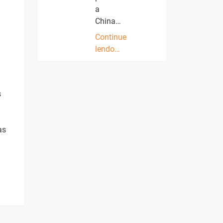
a
China…
Continue
lendo…
s
as