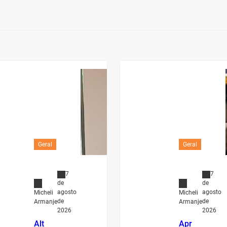
Geral
Geral
7
7
de
de
agosto
agosto
Micheli
Micheli
de
de
Armanje
Armanje
2026
2026
Alt
Apr