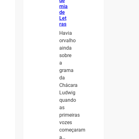
de
mia
de
Let
ras
Havia
orvalho
ainda
sobre
a
grama
da
Chácara
Ludwig
quando
as
primeiras
vozes
começaram
a…