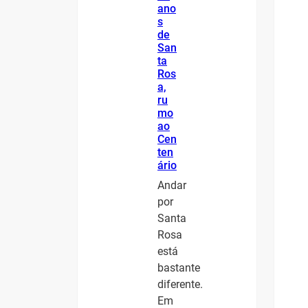
ano
s
de
San
ta
Ros
a,
ru
mo
ao
Cen
ten
ário
Andar
por
Santa
Rosa
está
bastante
diferente.
Em