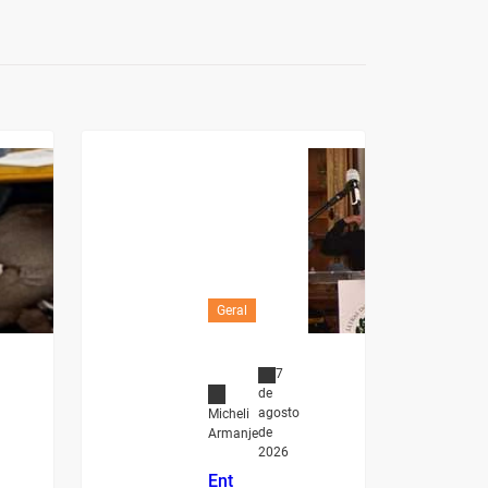
Geral
7
de
agosto
Micheli
de
Armanje
2026
Ent