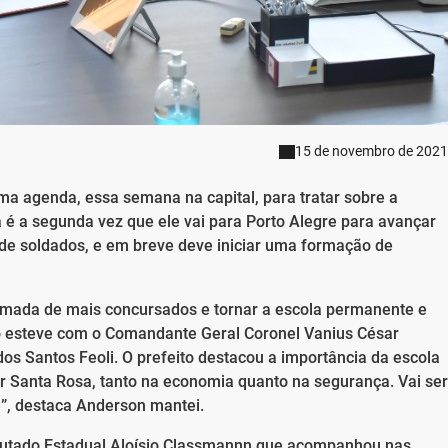
15 de novembro de 2021
a agenda, essa semana na capital, para tratar sobre a
a é a segunda vez que ele vai para Porto Alegre para avançar
 de soldados, e em breve deve iniciar uma formação de
amada de mais concursados e tornar a escola permanente e
to esteve com o Comandante Geral Coronel Vanius César
s Santos Feoli. O prefeito destacou a importância da escola
 Santa Rosa, tanto na economia quanto na segurança. Vai ser
”, destaca Anderson mantei.
putado Estadual Aloísio Classmannn que acompanhou nas