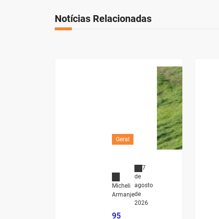
Notícias Relacionadas
Geral
7
de
agosto
Micheli
de
Armanje
2026
95