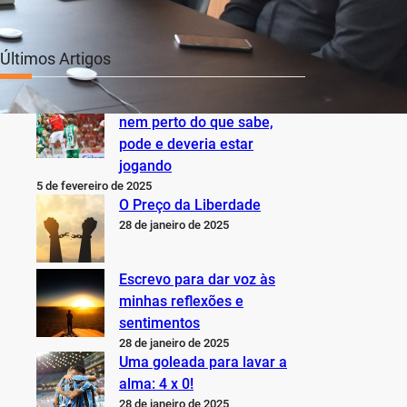
Últimos Artigos
O Inter não está jogando
nem perto do que sabe,
pode e deveria estar
jogando
5 de fevereiro de 2025
O Preço da Liberdade
28 de janeiro de 2025
Escrevo para dar voz às
minhas reflexões e
sentimentos
28 de janeiro de 2025
Uma goleada para lavar a
alma: 4 x 0!
28 de janeiro de 2025