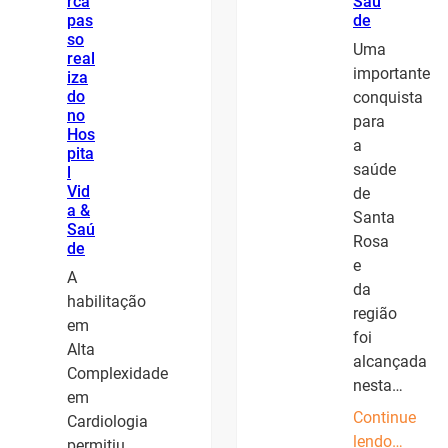
rca
Saú
pas
de
so
Uma
real
importante
iza
do
conquista
no
para
Hos
a
pita
saúde
l
Vid
de
a &
Santa
Saú
Rosa
de
e
A
da
habilitação
região
em
foi
Alta
alcançada
Complexidade
nesta…
em
Continue
Cardiologia
lendo…
permitiu