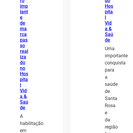
ro
do
imp
Hos
lant
pita
e
l
de
Vid
ma
a &
rca
Saú
pas
de
so
Uma
real
importante
iza
do
conquista
no
para
Hos
a
pita
saúde
l
Vid
de
a &
Santa
Saú
Rosa
de
e
A
da
habilitação
região
em