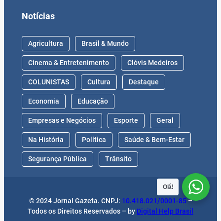
Notícias
Agricultura
Brasil & Mundo
Cinema & Entretenimento
Clóvis Medeiros
COLUNISTAS
Cultura
Destaque
Economia
Educação
Empresas e Negócios
Esporte
Geral
Na História
Política
Saúde & Bem-Estar
Segurança Pública
Trânsito
Olá!
© 2024 Jornal Gazeta. CNPJ:
10.418.021/0001-85
–
Todos os Direitos Reservados – by
Digital Help Brasil