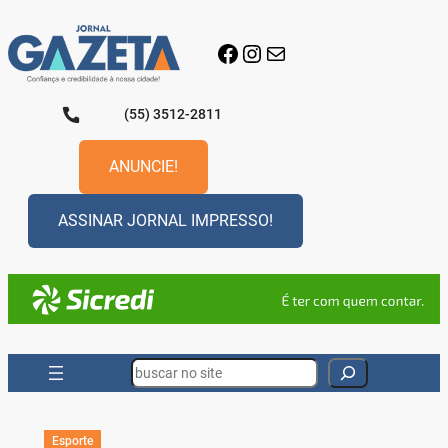
Pular
para
Facebook
Instagram
E-mail
o
conteúdo
(55) 3512-2811
ANUNCIE!
ASSINAR JORNAL IMPRESSO!
Search
Esporte