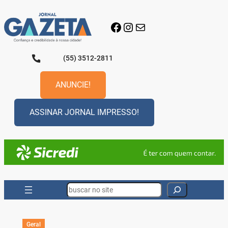
Pular
para
Facebook
Instagram
E-mail
o
conteúdo
(55) 3512-2811
ANUNCIE!
ASSINAR JORNAL IMPRESSO!
Search
Geral