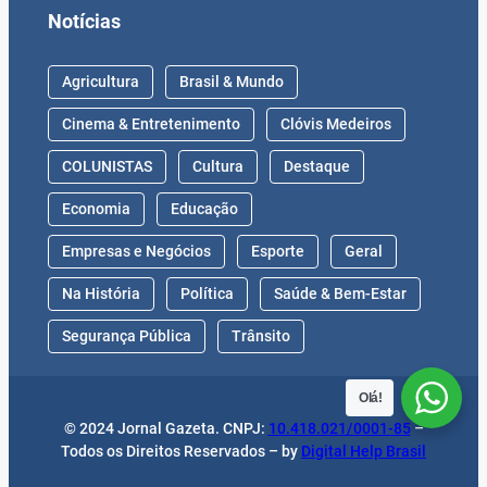
Notícias
Agricultura
Brasil & Mundo
Cinema & Entretenimento
Clóvis Medeiros
COLUNISTAS
Cultura
Destaque
Economia
Educação
Empresas e Negócios
Esporte
Geral
Na História
Política
Saúde & Bem-Estar
Segurança Pública
Trânsito
Olá!
© 2024 Jornal Gazeta. CNPJ:
10.418.021/0001-85
–
Todos os Direitos Reservados – by
Digital Help Brasil