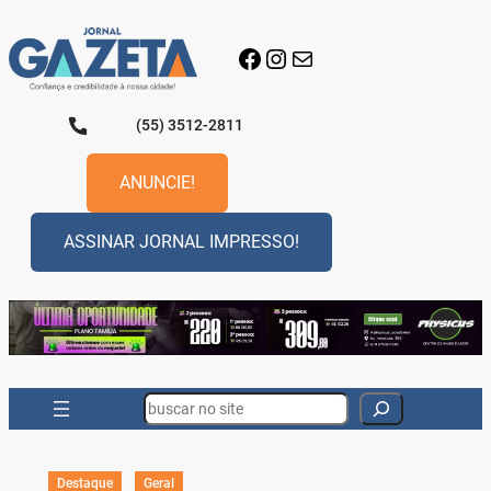
Pular
para
Facebook
Instagram
E-mail
o
conteúdo
(55) 3512-2811
ANUNCIE!
ASSINAR JORNAL IMPRESSO!
Search
Destaque
Geral