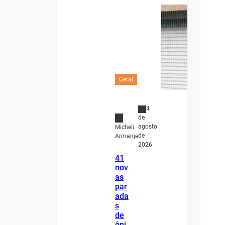
Geral
4
de
agosto
Micheli
de
Armanje
2026
41
nov
as
par
ada
s
de
ôni