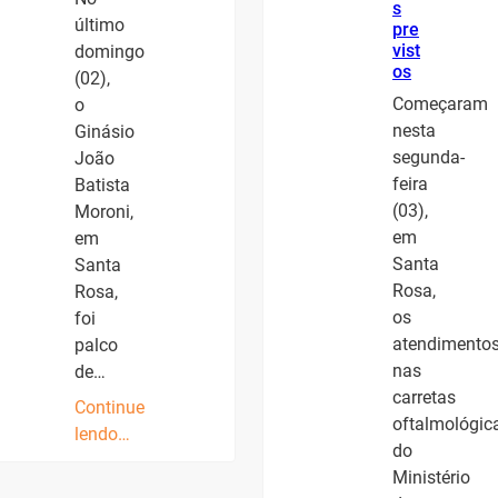
s
último
pre
vist
domingo
os
(02),
Começaram
o
nesta
Ginásio
segunda-
João
feira
Batista
(03),
Moroni,
em
em
Santa
Santa
Rosa,
Rosa,
os
foi
atendimento
palco
nas
de…
carretas
Continue
oftalmológic
lendo…
do
Ministério