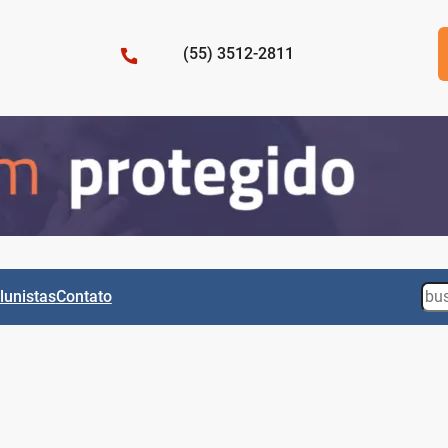
(55) 3512-2811
Sea
lunistas
Contato