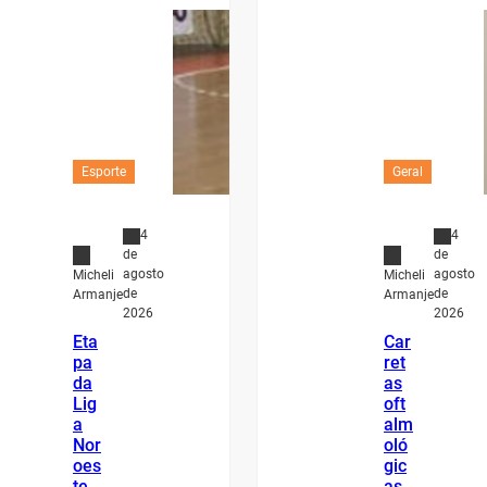
Esporte
Geral
4
4
de
de
agosto
agosto
Micheli
Micheli
de
de
Armanje
Armanje
2026
2026
Eta
Car
pa
ret
da
as
Lig
oft
a
alm
Nor
oló
oes
gic
te
as