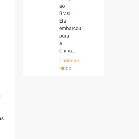
ao
Brasil.
Ela
embarcou
para
a
China…
Continue
lendo…
s
as