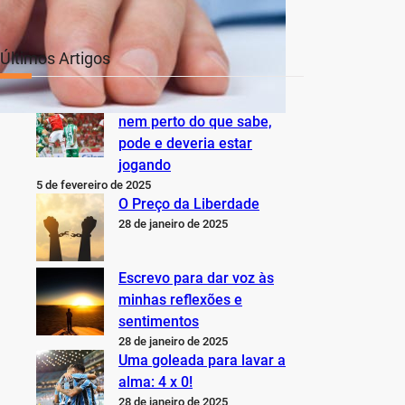
Últimos Artigos
O Inter não está jogando
nem perto do que sabe,
pode e deveria estar
jogando
5 de fevereiro de 2025
O Preço da Liberdade
28 de janeiro de 2025
Escrevo para dar voz às
minhas reflexões e
sentimentos
28 de janeiro de 2025
Uma goleada para lavar a
alma: 4 x 0!
28 de janeiro de 2025