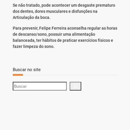
Se não tratado, pode acontecer um desgaste prematuro
dos dentes, dores musculares e disfunções na
Articulação da boca.
Para prevenir, Felipe Ferreira aconselha regular as horas
de descanso/sono, possuir uma alimentação
balanceada, ter hábitos de praticar exercícios físicos e
fazer limpeza do sono.
Buscar no site
S
e
a
r
c
h