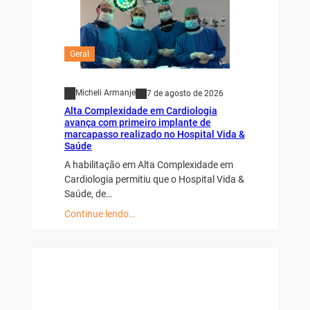
Geral
Micheli Armanje
7 de agosto de 2026
Alta Complexidade em Cardiologia
avança com primeiro implante de
marcapasso realizado no Hospital Vida &
Saúde
A habilitação em Alta Complexidade em
Cardiologia permitiu que o Hospital Vida &
Saúde, de…
Continue lendo…