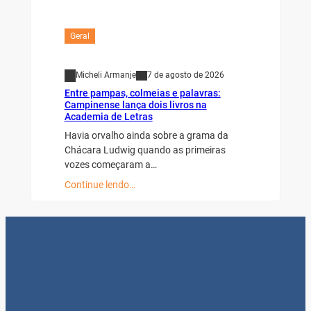
Geral
Micheli Armanje
7 de agosto de 2026
Entre pampas, colmeias e palavras:
Campinense lança dois livros na
Academia de Letras
Havia orvalho ainda sobre a grama da
Chácara Ludwig quando as primeiras
vozes começaram a…
Continue lendo…