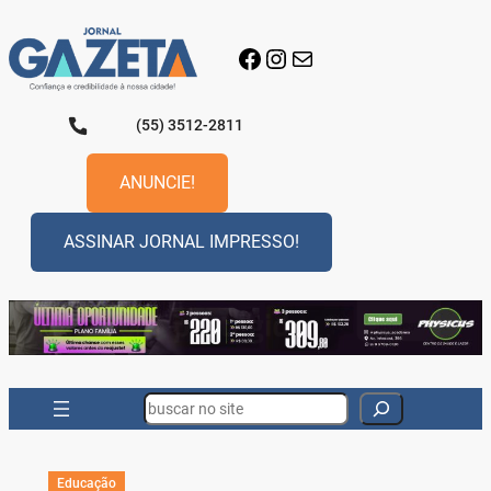
Pular
para
Facebook
Instagram
E-mail
o
conteúdo
(55) 3512-2811
ANUNCIE!
ASSINAR JORNAL IMPRESSO!
Search
Educação