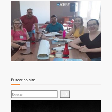
Buscar no site
S
e
a
r