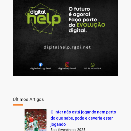
c
h
Últimos Artigos
O Inter não está jogando nem perto
do que sabe, pode e deveria estar
jogando
5 de fevereiro de 2025