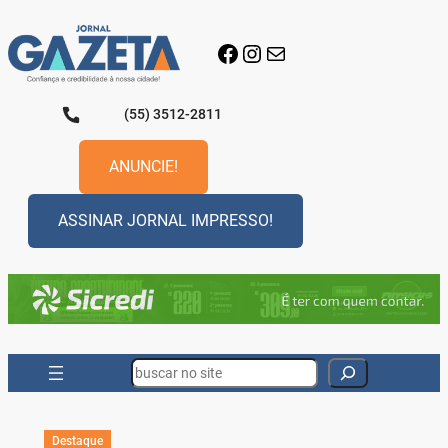
Pular
para
Facebook
Instagram
E-mail
o
conteúdo
(55) 3512-2811
ANUNCIE!
ASSINAR JORNAL IMPRESSO!
Search
Destaque