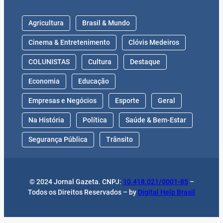
Agricultura
Brasil & Mundo
Cinema & Entretenimento
Clóvis Medeiros
COLUNISTAS
Cultura
Destaque
Economia
Educação
Empresas e Negócios
Esporte
Geral
Na História
Política
Saúde & Bem-Estar
Segurança Pública
Trânsito
© 2024 Jornal Gazeta. CNPJ:
10.418.021/0001-85
–
Todos os Direitos Reservados – by
Digital Help Brasil