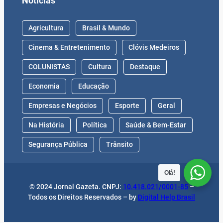
Notícias
Agricultura
Brasil & Mundo
Cinema & Entretenimento
Clóvis Medeiros
COLUNISTAS
Cultura
Destaque
Economia
Educação
Empresas e Negócios
Esporte
Geral
Na História
Política
Saúde & Bem-Estar
Segurança Pública
Trânsito
Olá!
© 2024 Jornal Gazeta. CNPJ:
10.418.021/0001-85
–
Todos os Direitos Reservados – by
Digital Help Brasil