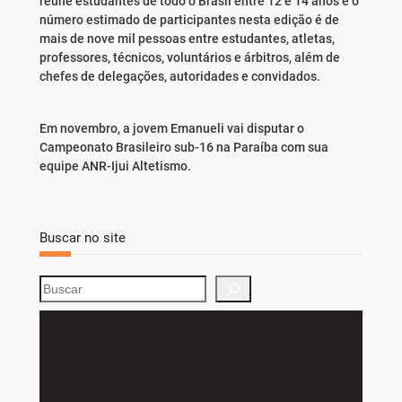
reúne estudantes de todo o Brasil entre 12 e 14 anos e o
número estimado de participantes nesta edição é de
mais de nove mil pessoas entre estudantes, atletas,
professores, técnicos, voluntários e árbitros, além de
chefes de delegações, autoridades e convidados.
Em novembro, a jovem Emanueli vai disputar o
Campeonato Brasileiro sub-16 na Paraíba com sua
equipe ANR-Ijui Altetismo.
Buscar no site
S
e
a
r
c
h