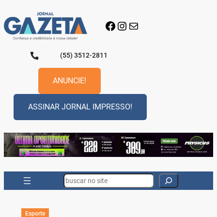
Pular
para
Facebook
Instagram
E-mail
o
conteúdo
(55) 3512-2811
ANUNCIE!
ASSINAR JORNAL IMPRESSO!
Search
Esporte