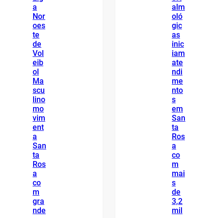
a
alm
Nor
oló
oes
gic
te
as
de
inic
Vol
iam
eib
ate
ol
ndi
Ma
me
scu
nto
lino
s
mo
em
vim
San
ent
ta
a
Ros
San
a
ta
co
Ros
m
a
mai
co
s
m
de
gra
3,2
nde
mil