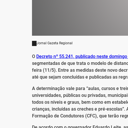
Jornal Gazeta Regional
O
Decreto nº 55.241, publicado neste domingo 
segmentadas de que trata o modelo de distanc
feira (11/5). Entre as medidas deste novo de
até que sejam concluídas e publicadas as regr
A determinação vale para “aulas, cursos e tre
universidades, públicas ou privadas, municipai
todos os níveis e graus, bem como em estabel
crianças, incluídas as creches e pré-escolas”.
Formação de Condutores (CFC), que terão reg
De acordo com o governador Eduardo Leite, a