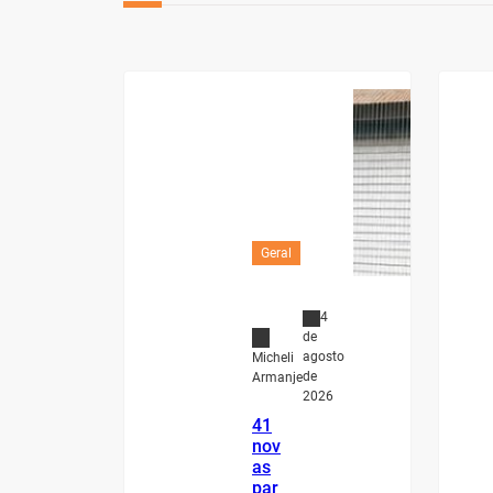
Geral
4
de
agosto
Micheli
de
Armanje
2026
41
nov
as
par