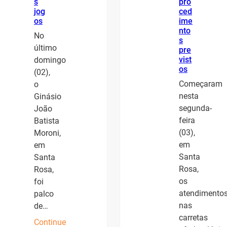
s
pro
jog
ced
os
ime
nto
No
s
último
pre
vist
domingo
os
(02),
Começaram
o
nesta
Ginásio
segunda-
João
feira
Batista
(03),
Moroni,
em
em
Santa
Santa
Rosa,
Rosa,
os
foi
atendimento
palco
nas
de…
carretas
Continue