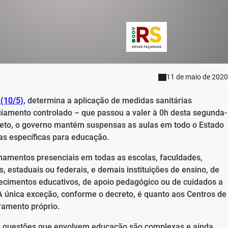
11 de maio de 2020
(10/5),
determina a aplicação de medidas sanitárias
iamento controlado – que passou a valer à 0h desta segunda-
creto, o governo mantém suspensas as aulas em todo o Estado
as específicas para educação.
inamentos presenciais em todas as escolas, faculdades,
s, estaduais ou federais, e demais instituições de ensino, de
ecimentos educativos, de apoio pedagógico ou de cuidados a
 A única exceção, conforme o decreto, é quanto aos Centros de
ramento próprio.
s questões que envolvem educação são complexas e ainda