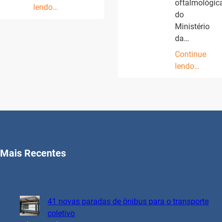
oftalmológic
lendo…
do
Ministério
da…
Continue
lendo…
Mais Recentes
41 novas paradas de ônibus para o transporte
coletivo