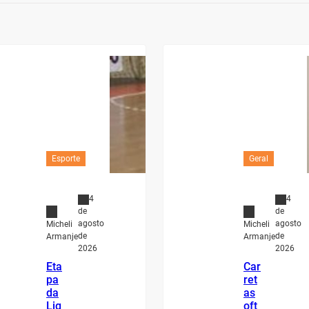
Esporte
Geral
4
4
de
de
agosto
agosto
Micheli
Micheli
de
de
Armanje
Armanje
2026
2026
Eta
Car
pa
ret
da
as
Lig
oft