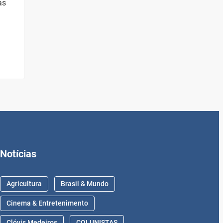
as
Notícias
Agricultura
Brasil & Mundo
Cinema & Entretenimento
Clóvis Medeiros
COLUNISTAS