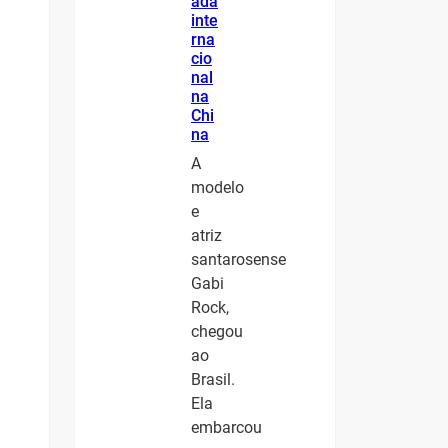
ada
inte
rna
cio
nal
na
Chi
na
A
modelo
e
atriz
santarosense
Gabi
Rock,
chegou
ao
Brasil.
Ela
embarcou