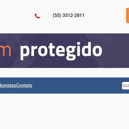
(55) 3512-2811
Sea
lunistas
Contato