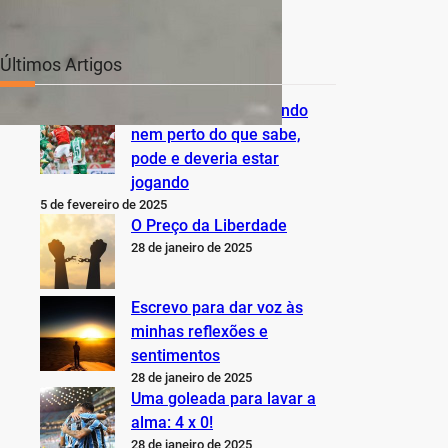
Últimos Artigos
O Inter não está jogando
nem perto do que sabe,
pode e deveria estar
jogando
5 de fevereiro de 2025
O Preço da Liberdade
28 de janeiro de 2025
Escrevo para dar voz às
minhas reflexões e
sentimentos
28 de janeiro de 2025
Uma goleada para lavar a
alma: 4 x 0!
28 de janeiro de 2025