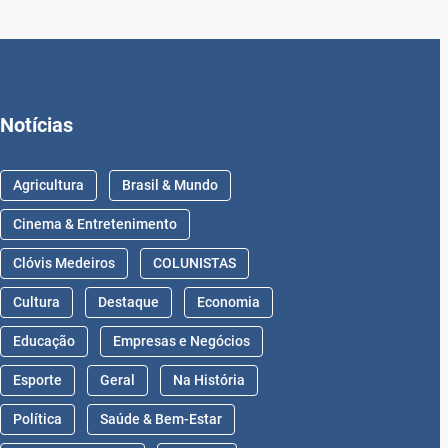
Notícias
Agricultura
Brasil & Mundo
Cinema & Entretenimento
Clóvis Medeiros
COLUNISTAS
Cultura
Destaque
Economia
Educação
Empresas e Negócios
Esporte
Geral
Na História
Política
Saúde & Bem-Estar