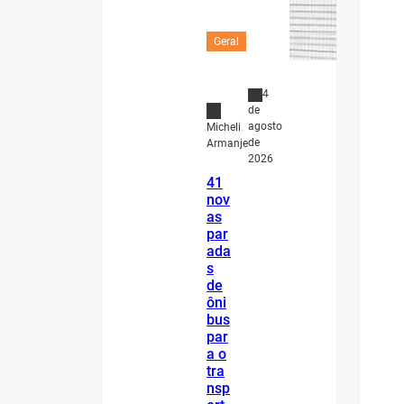
Geral
4
de
agosto
Micheli
de
Armanje
2026
41
nov
as
par
ada
s
de
ôni
bus
par
a o
tra
nsp