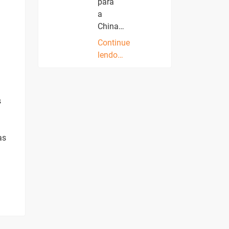
para
a
China…
Continue
lendo…
s
as