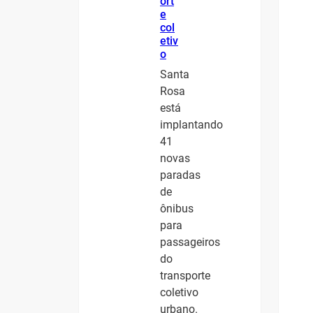
ort
e
col
etiv
o
Santa
Rosa
está
implantando
41
novas
paradas
de
ônibus
para
passageiros
do
transporte
coletivo
urbano.