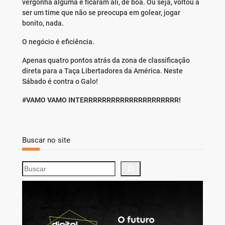
vergonha alguma e ficaram ali, de boa. Ou seja, voltou a
ser um time que não se preocupa em golear, jogar
bonito, nada.
O negócio é eficiência.
Apenas quatro pontos atrás da zona de classificação
direta para a Taça Libertadores da América. Neste
Sábado é contra o Galo!
#VAMO VAMO INTERRRRRRRRRRRRRRRRRRRRR!
Buscar no site
S
e
a
r
c
h