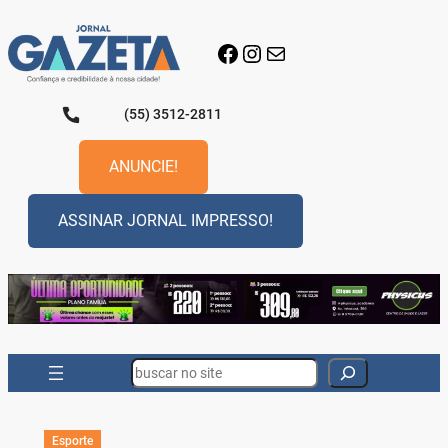
Pular
para
Facebook
Instagram
E-mail
o
conteúdo
(55) 3512-2811
ANUNCIE!
ASSINAR JORNAL IMPRESSO!
Search
Esporte