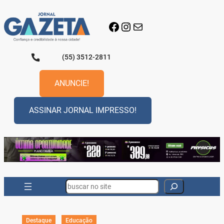
Pular
para
Facebook
Instagram
E-mail
o
conteúdo
(55) 3512-2811
ANUNCIE!
ASSINAR JORNAL IMPRESSO!
Search
Destaque
Educação