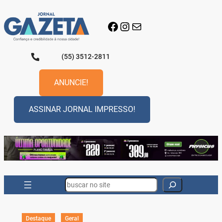
Pular
para
Facebook
Instagram
E-mail
o
conteúdo
(55) 3512-2811
ANUNCIE!
ASSINAR JORNAL IMPRESSO!
Search
Destaque
Geral