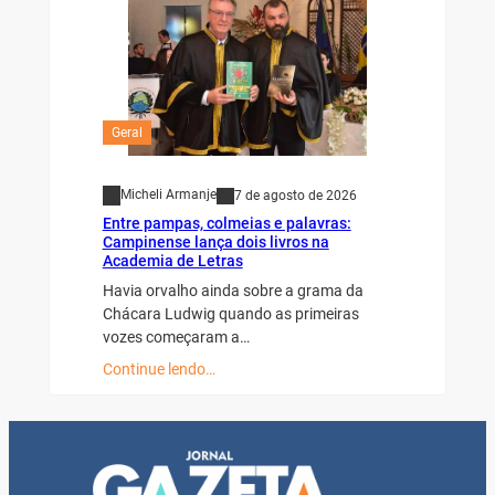
Geral
Micheli Armanje
7 de agosto de 2026
Entre pampas, colmeias e palavras:
Campinense lança dois livros na
Academia de Letras
Havia orvalho ainda sobre a grama da
Chácara Ludwig quando as primeiras
vozes começaram a…
Continue lendo…