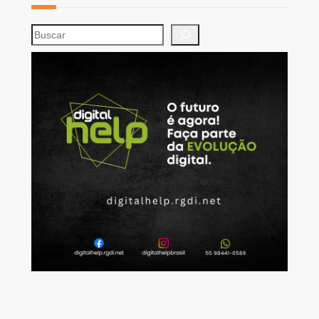
S
e
a
r
c
h