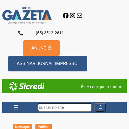
Pular
para
Facebook
Instagram
E-mail
o
conteúdo
(55) 3512-2811
ANUNCIE!
ASSINAR JORNAL IMPRESSO!
Search
Destaque
Política