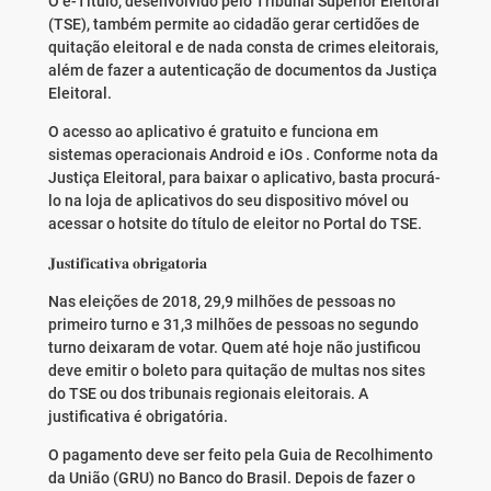
O e-Título, desenvolvido pelo Tribunal Superior Eleitoral
(TSE), também permite ao cidadão gerar certidões de
quitação eleitoral e de nada consta de crimes eleitorais,
além de fazer a autenticação de documentos da Justiça
Eleitoral.
O acesso ao aplicativo é gratuito e funciona em
sistemas operacionais Android e iOs . Conforme nota da
Justiça Eleitoral, para baixar o aplicativo, basta procurá-
lo na loja de aplicativos do seu dispositivo móvel ou
acessar o hotsite do título de eleitor no Portal do TSE.
𝐉𝐮𝐬𝐭𝐢𝐟𝐢𝐜𝐚𝐭𝐢𝐯𝐚 𝐨𝐛𝐫𝐢𝐠𝐚𝐭𝐨𝐫𝐢𝐚
Nas eleições de 2018, 29,9 milhões de pessoas no
primeiro turno e 31,3 milhões de pessoas no segundo
turno deixaram de votar. Quem até hoje não justificou
deve emitir o boleto para quitação de multas nos sites
do TSE ou dos tribunais regionais eleitorais. A
justificativa é obrigatória.
O pagamento deve ser feito pela Guia de Recolhimento
da União (GRU) no Banco do Brasil. Depois de fazer o