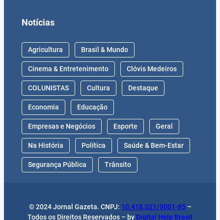
Notícias
Agricultura
Brasil & Mundo
Cinema & Entretenimento
Clóvis Medeiros
COLUNISTAS
Cultura
Destaque
Economia
Educação
Empresas e Negócios
Esporte
Geral
Na História
Política
Saúde & Bem-Estar
Segurança Pública
Trânsito
© 2024 Jornal Gazeta. CNPJ:
10.418.021/0001-85
–
Todos os Direitos Reservados – by
Digital Help Brasil