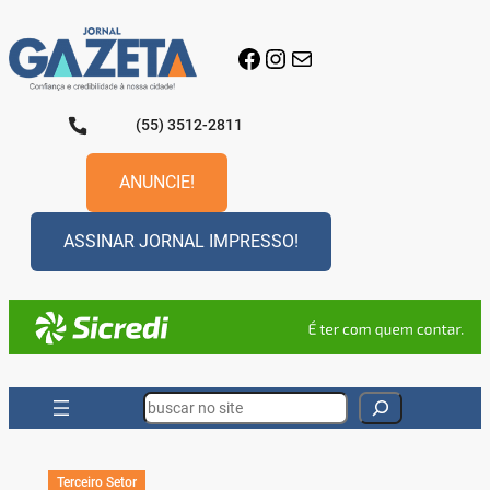
Pular
para
Facebook
Instagram
E-mail
o
conteúdo
(55) 3512-2811
ANUNCIE!
ASSINAR JORNAL IMPRESSO!
Search
Terceiro Setor