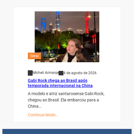
Geral
Micheli Armanje
4 de agosto de 2026
Gabi Rock chega ao Brasil após
temporada internacional na China
A modelo e atriz santarosense Gabi Rock,
chegou ao Brasil. Ela embarcou para a
China…
Continue lendo…