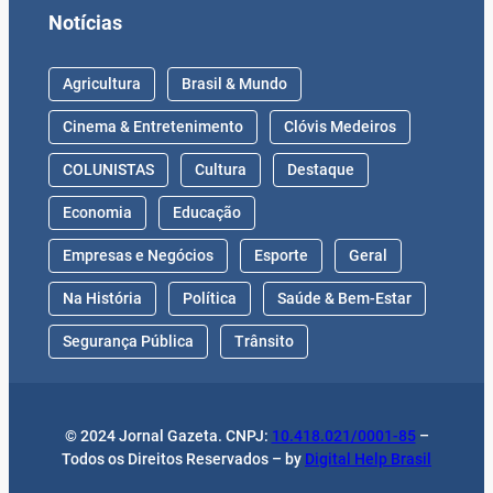
Notícias
Agricultura
Brasil & Mundo
Cinema & Entretenimento
Clóvis Medeiros
COLUNISTAS
Cultura
Destaque
Economia
Educação
Empresas e Negócios
Esporte
Geral
Na História
Política
Saúde & Bem-Estar
Segurança Pública
Trânsito
© 2024 Jornal Gazeta. CNPJ:
10.418.021/0001-85
–
Todos os Direitos Reservados – by
Digital Help Brasil