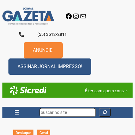
Pular
para
Facebook
Instagram
E-mail
o
conteúdo
(55) 3512-2811
ANUNCIE!
ASSINAR JORNAL IMPRESSO!
Search
Destaque
Geral