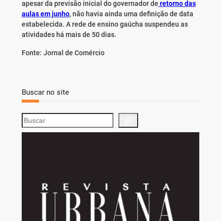
apesar da previsão inicial do governador de
retorno das
aulas em junho
, não havia ainda uma definição de data
estabelecida. A rede de ensino gaúcha suspendeu as
atividades há mais de 50 dias.
Fonte: Jornal de Comércio
Buscar no site
S
e
a
r
c
h