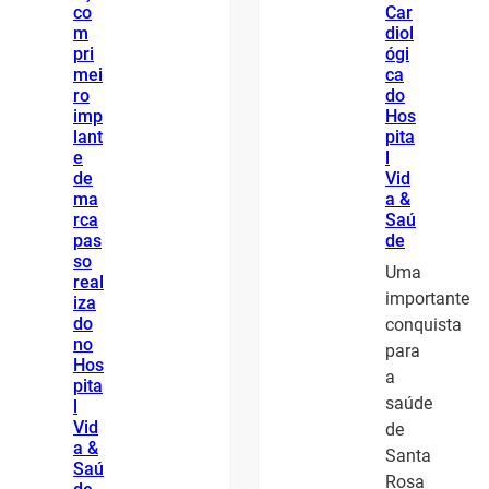
co
Car
m
diol
pri
ógi
mei
ca
ro
do
imp
Hos
lant
pita
e
l
de
Vid
ma
a &
rca
Saú
pas
de
so
Uma
real
importante
iza
do
conquista
no
para
Hos
a
pita
saúde
l
Vid
de
a &
Santa
Saú
Rosa