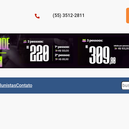
(55) 3512-2811
Sea
lunistas
Contato