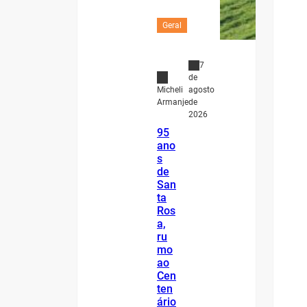
Geral
7
de
agosto
Micheli
de
Armanje
2026
95
ano
s
de
San
ta
Ros
a,
ru
mo
ao
Cen
ten
ário