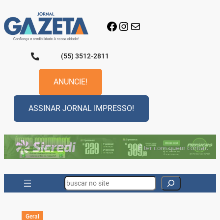
Pular
para
Facebook
Instagram
E-mail
o
conteúdo
(55) 3512-2811
ANUNCIE!
ASSINAR JORNAL IMPRESSO!
Search
Geral