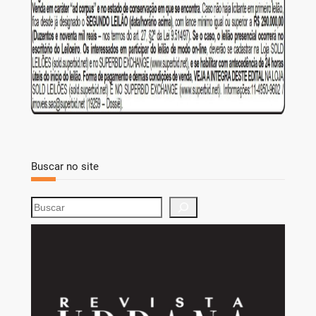
Buscar no site
S
e
a
r
c
h