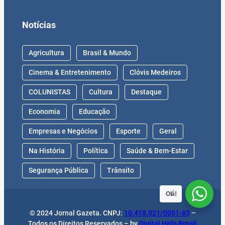
Notícias
Agricultura
Brasil & Mundo
Cinema & Entretenimento
Clóvis Medeiros
COLUNISTAS
Cultura
Destaque
Economia
Educação
Empresas e Negócios
Esporte
Geral
Na História
Política
Saúde & Bem-Estar
Segurança Pública
Trânsito
Olá!
© 2024 Jornal Gazeta. CNPJ:
10.418.021/0001-85
–
Todos os Direitos Reservados – by
Digital Help Brasil