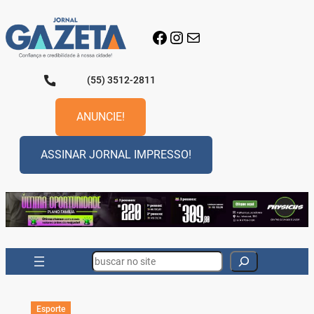
Pular
para
Facebook
Instagram
E-mail
o
conteúdo
(55) 3512-2811
ANUNCIE!
ASSINAR JORNAL IMPRESSO!
Search
Esporte