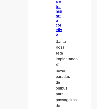
a o
tra
nsp
ort
e
col
etiv
o
Santa
Rosa
está
implantando
41
novas
paradas
de
ônibus
para
passageiros
do