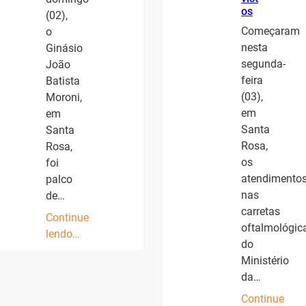
os
(02),
Começaram
o
nesta
Ginásio
segunda-
João
feira
Batista
(03),
Moroni,
em
em
Santa
Santa
Rosa,
Rosa,
os
foi
atendimento
palco
nas
de…
carretas
Continue
oftalmológic
lendo…
do
Ministério
da…
Continue