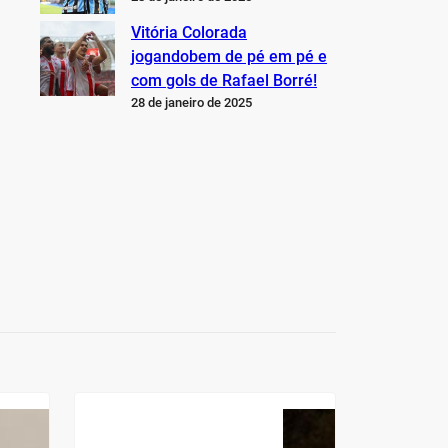
Vitória Colorada
jogandobem de pé em pé e
com gols de Rafael Borré!
28 de janeiro de 2025