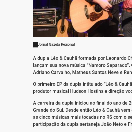
Jornal Gazeta Regional
A dupla Léo & Cauhã formada por Leonardo Chi
lançam sua nova música “Namoro Separado”. O 
Adriano Carvalho, Matheus Santos Neve e Ren
O primeiro EP da dupla intitulado “Léo & Cauh
produtor musical Hudson Hostins e direção v
A carreira da dupla iniciou ao final do ano de
Grande do Sul. Desde então Léo & Cauhã vem 
as cinco músicas mais tocadas no RS com o seu
participação da dupla sertaneja João Neto e F