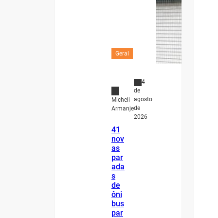
Geral
4
de
agosto
Micheli
de
Armanje
2026
41
nov
as
par
ada
s
de
ôni
bus
par