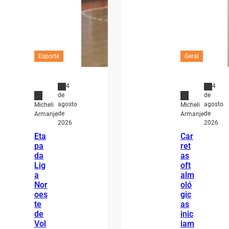
Esporte
Geral
4
4
de
de
agosto
agosto
Micheli
Micheli
de
de
Armanje
Armanje
2026
2026
Eta
Car
pa
ret
da
as
Lig
oft
a
alm
Nor
oló
oes
gic
te
as
de
inic
Vol
iam