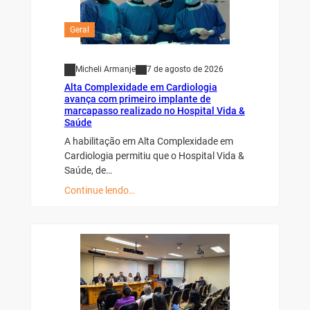
Geral
Micheli Armanje
7 de agosto de 2026
Alta Complexidade em Cardiologia
avança com primeiro implante de
marcapasso realizado no Hospital Vida &
Saúde
A habilitação em Alta Complexidade em
Cardiologia permitiu que o Hospital Vida &
Saúde, de…
Continue lendo…