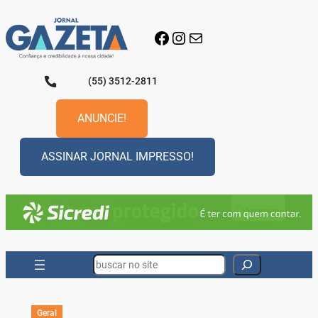
Pular
para
Facebook
Instagram
E-mail
o
conteúdo
(55) 3512-2811
ANUNCIE!
ASSINAR JORNAL IMPRESSO!
Search
Geral