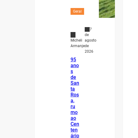
Geral
7
de
agosto
Micheli
de
Armanje
2026
95
ano
s
de
San
ta
Ros
a,
ru
mo
ao
Cen
ten
ário