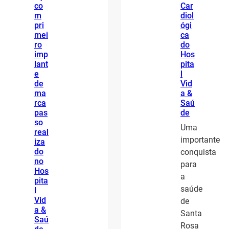
co
Car
m
diol
pri
ógi
mei
ca
ro
do
imp
Hos
lant
pita
e
l
de
Vid
ma
a &
rca
Saú
pas
de
so
Uma
real
importante
iza
do
conquista
no
para
Hos
a
pita
saúde
l
Vid
de
a &
Santa
Saú
Rosa