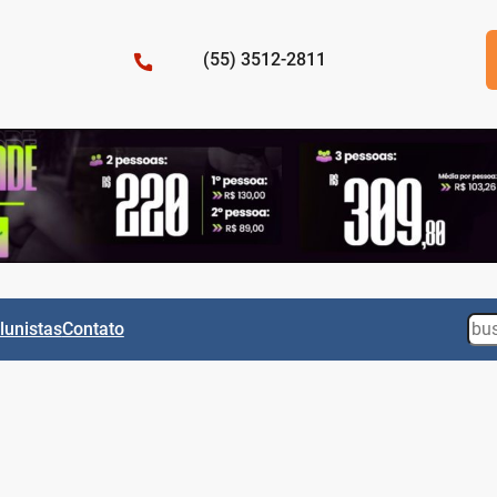
(55) 3512-2811
Sea
lunistas
Contato