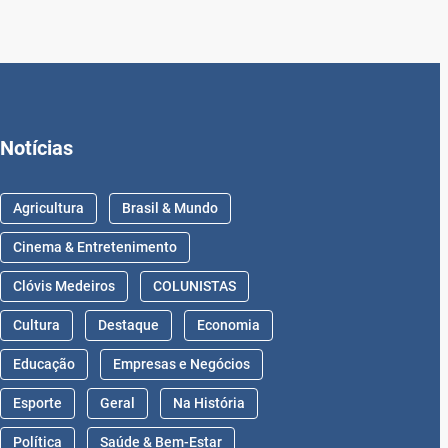
Notícias
Agricultura
Brasil & Mundo
Cinema & Entretenimento
Clóvis Medeiros
COLUNISTAS
Cultura
Destaque
Economia
Educação
Empresas e Negócios
Esporte
Geral
Na História
Política
Saúde & Bem-Estar