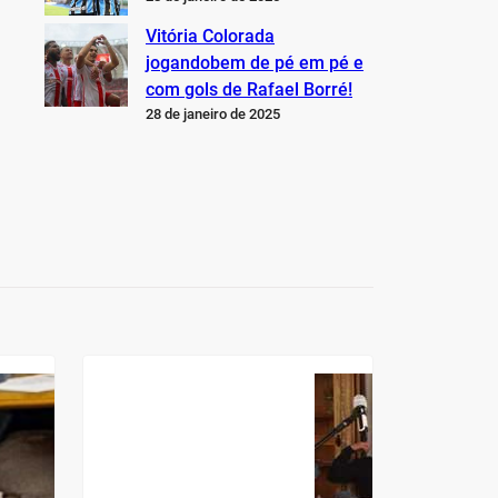
Vitória Colorada
jogandobem de pé em pé e
com gols de Rafael Borré!
28 de janeiro de 2025