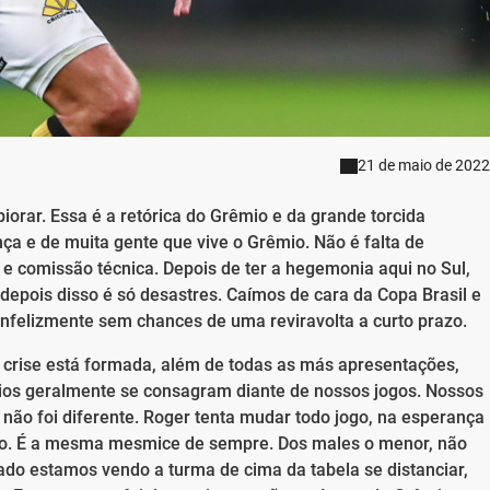
21 de maio de 2022
orar. Essa é a retórica do Grêmio e da grande torcida
a e de muita gente que vive o Grêmio. Não é falta de
 e comissão técnica. Depois de ter a hegemonia aqui no Sul,
pois disso é só desastres. Caímos de cara da Copa Brasil e
infelizmente sem chances de uma reviravolta a curto prazo.
A crise está formada, além de todas as más apresentações,
rios geralmente se consagram diante de nossos jogos. Nossos
, não foi diferente. Roger tenta mudar todo jogo, na esperança
po. É a mesma mesmice de sempre. Dos males o menor, não
o estamos vendo a turma de cima da tabela se distanciar,