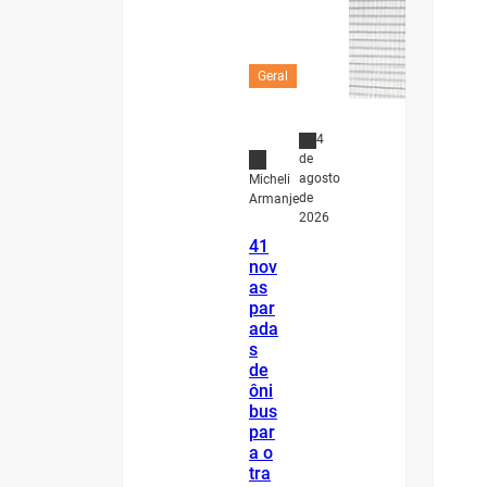
Geral
4
de
agosto
Micheli
de
Armanje
2026
41
nov
as
par
ada
s
de
ôni
bus
par
a o
tra