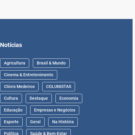
Notícias
Agricultura
Brasil & Mundo
Cinema & Entretenimento
Clóvis Medeiros
COLUNISTAS
Cultura
Destaque
Economia
Educação
Empresas e Negócios
Esporte
Geral
Na História
Política
Saúde & Bem-Estar