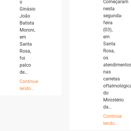
Começaram
o
nesta
Ginásio
segunda-
João
feira
Batista
(03),
Moroni,
em
em
Santa
Santa
Rosa,
Rosa,
os
foi
atendimento
palco
nas
de…
carretas
Continue
oftalmológic
lendo…
do
Ministério
da…
Continue
lendo…