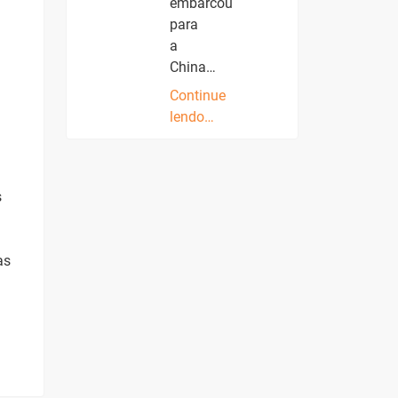
embarcou
para
a
China…
Continue
lendo…
s
as