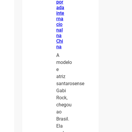
por
ada
inte
rna
cio
nal
na
Chi
na
A
modelo
e
atriz
santarosense
Gabi
Rock,
chegou
ao
Brasil.
Ela