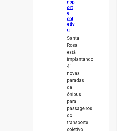
nsp
ort
e
col
etiv
o
Santa
Rosa
está
implantando
41
novas
paradas
de
ônibus
para
passageiros
do
transporte
coletivo