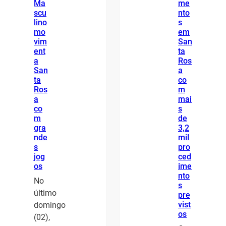
Ma
me
scu
nto
lino
s
mo
em
vim
San
ent
ta
a
Ros
San
a
ta
co
Ros
m
a
mai
co
s
m
de
gra
3,2
nde
mil
s
pro
jog
ced
os
ime
nto
No
s
último
pre
vist
domingo
os
(02),