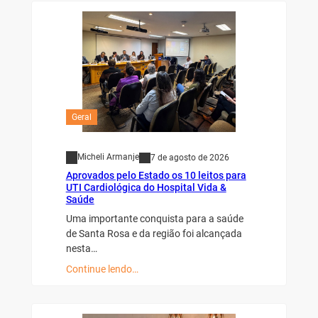
Geral
Micheli Armanje
7 de agosto de 2026
Aprovados pelo Estado os 10 leitos para
UTI Cardiológica do Hospital Vida &
Saúde
Uma importante conquista para a saúde
de Santa Rosa e da região foi alcançada
nesta…
Continue lendo…