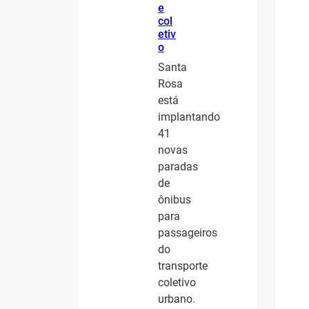
e
col
etiv
o
Santa
Rosa
está
implantando
41
novas
paradas
de
ônibus
para
passageiros
do
transporte
coletivo
urbano.