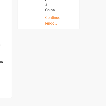
a
China…
Continue
lendo…
s
as