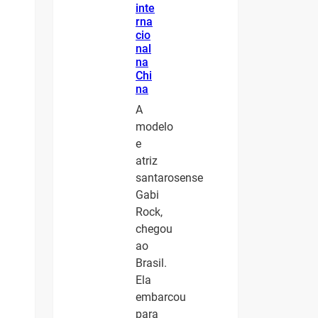
inte
rna
cio
nal
na
Chi
na
A
modelo
e
atriz
santarosense
Gabi
Rock,
chegou
ao
Brasil.
Ela
embarcou
para