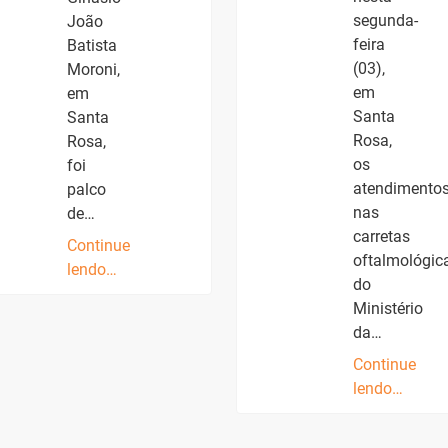
segunda-
João
feira
Batista
(03),
Moroni,
em
em
Santa
Santa
Rosa,
Rosa,
os
foi
atendimento
palco
nas
de…
carretas
Continue
oftalmológic
lendo…
do
Ministério
da…
Continue
lendo…