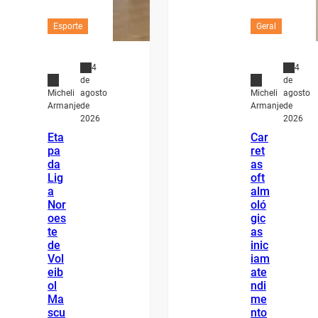
Esporte
Geral
4
4
de
de
agosto
agosto
Micheli
Micheli
de
de
Armanje
Armanje
2026
2026
Eta
Car
pa
ret
da
as
Lig
oft
a
alm
Nor
oló
oes
gic
te
as
de
inic
Vol
iam
eib
ate
ol
ndi
Ma
me
scu
nto