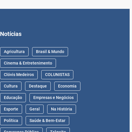
Notícias
Agricultura
Brasil & Mundo
Cinema & Entretenimento
Clóvis Medeiros
COLUNISTAS
Cultura
Destaque
Economia
Educação
Empresas e Negócios
Esporte
Geral
Na História
Política
Saúde & Bem-Estar