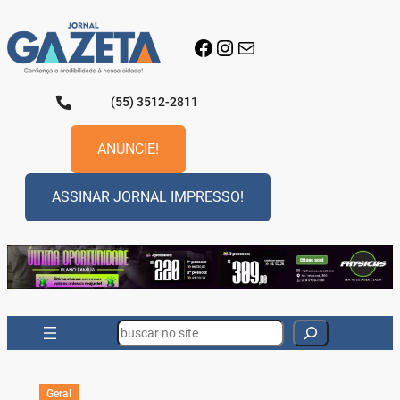
Pular
para
Facebook
Instagram
E-mail
o
conteúdo
(55) 3512-2811
ANUNCIE!
ASSINAR JORNAL IMPRESSO!
Search
Geral