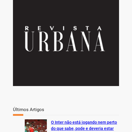
r
c
h
Últimos Artigos
O Inter não está jogando nem perto
do que sabe, pode e deveria estar