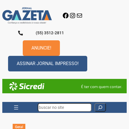
Pular
para
Facebook
Instagram
E-mail
o
conteúdo
(55) 3512-2811
ANUNCIE!
ASSINAR JORNAL IMPRESSO!
Search
Geral