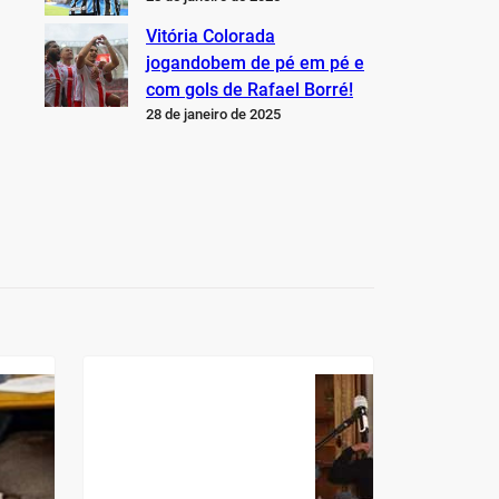
Vitória Colorada
jogandobem de pé em pé e
com gols de Rafael Borré!
28 de janeiro de 2025