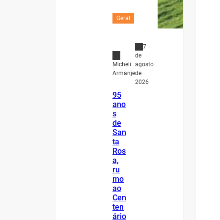
Geral
7
de
agosto
Micheli
de
Armanje
2026
95
ano
s
de
San
ta
Ros
a,
ru
mo
ao
Cen
ten
ário