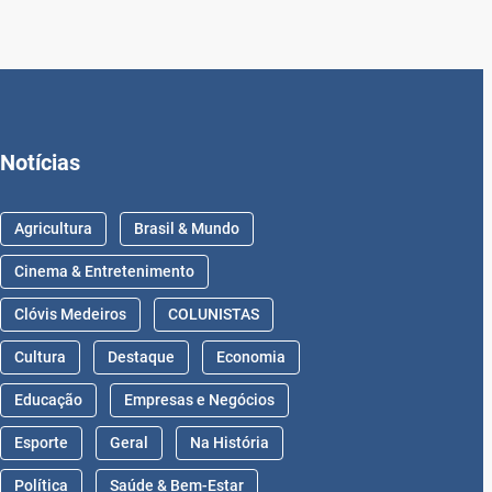
Notícias
Agricultura
Brasil & Mundo
Cinema & Entretenimento
Clóvis Medeiros
COLUNISTAS
Cultura
Destaque
Economia
Educação
Empresas e Negócios
Esporte
Geral
Na História
Política
Saúde & Bem-Estar