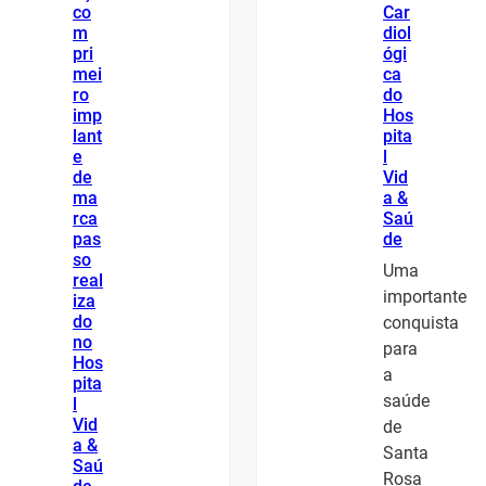
co
Car
m
diol
pri
ógi
mei
ca
ro
do
imp
Hos
lant
pita
e
l
de
Vid
ma
a &
rca
Saú
pas
de
so
Uma
real
importante
iza
do
conquista
no
para
Hos
a
pita
saúde
l
Vid
de
a &
Santa
Saú
Rosa