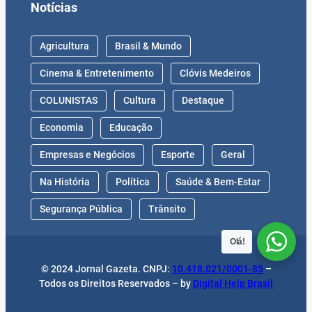
Notícias
Agricultura
Brasil & Mundo
Cinema & Entretenimento
Clóvis Medeiros
COLUNISTAS
Cultura
Destaque
Economia
Educação
Empresas e Negócios
Esporte
Geral
Na História
Política
Saúde & Bem-Estar
Segurança Pública
Trânsito
Olá!
© 2024 Jornal Gazeta. CNPJ:
10.418.021/0001-85
–
Todos os Direitos Reservados – by
Digital Help Brasil