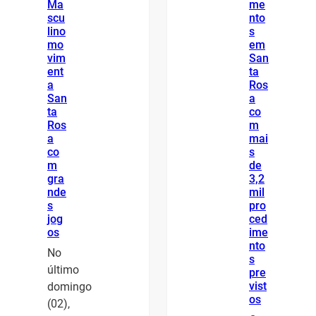
Ma
me
scu
nto
lino
s
mo
em
vim
San
ent
ta
a
Ros
San
a
ta
co
Ros
m
a
mai
co
s
m
de
gra
3,2
nde
mil
s
pro
jog
ced
os
ime
nto
No
s
último
pre
vist
domingo
os
(02),