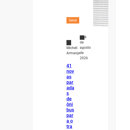
Geral
4
de
agosto
Micheli
de
Armanje
2026
41
nov
as
par
ada
s
de
ôni
bus
par
a o
tra