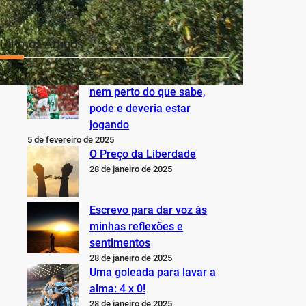
Últimos Artigos
O Inter não está jogando
nem perto do que sabe,
pode e deveria estar
jogando
5 de fevereiro de 2025
O Preço da Liberdade
28 de janeiro de 2025
Escrevo para dar voz às
minhas reflexões e
sentimentos
28 de janeiro de 2025
Uma goleada para lavar a
alma: 4 x 0!
28 de janeiro de 2025