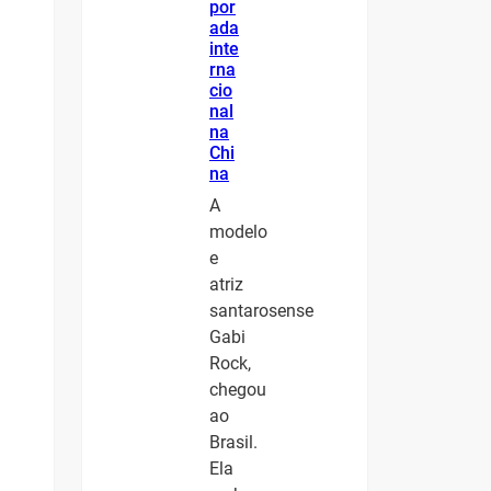
por
ada
inte
rna
cio
nal
na
Chi
na
A
modelo
e
atriz
santarosense
Gabi
Rock,
chegou
ao
Brasil.
Ela