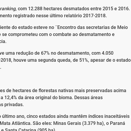
ranking
, com 12.288 hectares desmatados entre 2015 e 2016.
ento registrado nesse último relatório 2017-2018.
iente do estado esteve no ¨Encontro das secretarias de Meio
nde se comprometeu com o combate ao desmatamento e
cia.
 teve uma redução de 67% no desmatamento, com 4.050
-2018, houve uma segunda queda, de 51%, apesar de o estado
.
s de hectares de florestas nativas mais preservadas acima
e a 12,4% da área original do bioma. Dessas áreas
s privadas.
o último ano, cinco estados ainda mantêm índices inaceitáveis
ta Atlântica. São eles: Minas Gerais (3.379 ha), o Paraná
) e Santa Catarina (905 ha).