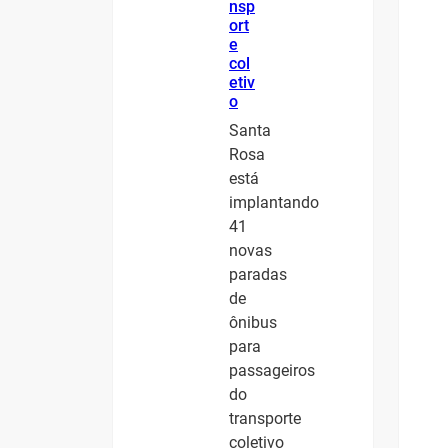
nsp
ort
e
col
etiv
o
Santa
Rosa
está
implantando
41
novas
paradas
de
ônibus
para
passageiros
do
transporte
coletivo