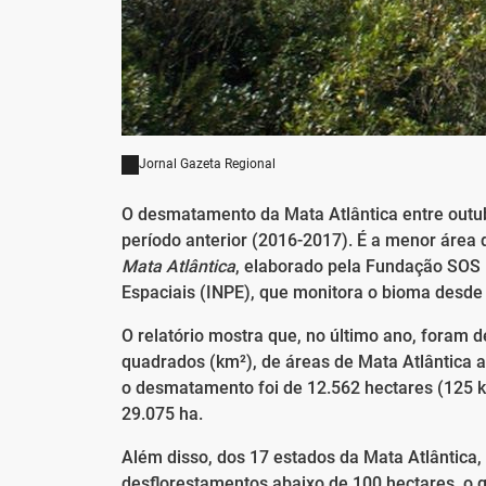
Jornal Gazeta Regional
O desmatamento da Mata Atlântica entre outub
período anterior (2016-2017). É a menor área 
Mata Atlântica
, elaborado pela Fundação SOS M
Espaciais (INPE), que monitora o bioma desde
O relatório mostra que, no último ano, foram d
quadrados (km²), de áreas de Mata Atlântica a
o desmatamento foi de 12.562 hectares (125 
29.075 ha.
Além disso, dos 17 estados da Mata Atlântica
desflorestamentos abaixo de 100 hectares, o q