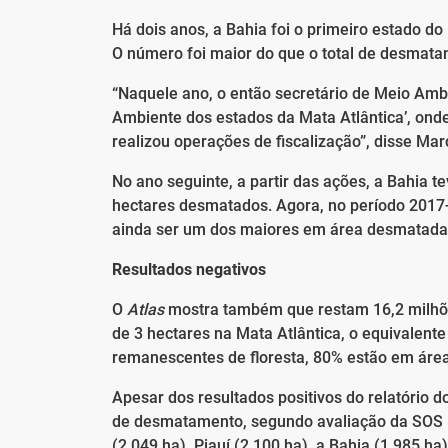
Há dois anos, a Bahia foi o primeiro estado do
O número foi maior do que o total de desmatam
“Naquele ano, o então secretário de Meio Amb
Ambiente dos estados da Mata Atlântica’, o
realizou operações de fiscalização”, disse Mar
No ano seguinte, a partir das ações, a Bahia
hectares desmatados. Agora, no período 2017
ainda ser um dos maiores em área desmatada
Resultados negativos
O
Atlas
mostra também que restam 16,2 milhõe
de 3 hectares na Mata Atlântica, o equivalent
remanescentes de floresta, 80% estão em área
Apesar dos resultados positivos do relatório d
de desmatamento, segundo avaliação da SOS Ma
(2.049 ha), Piauí (2.100 ha), a Bahia (1.985 ha